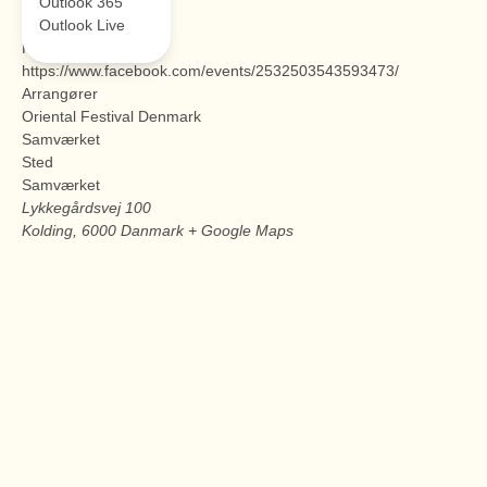
Tidspunkt:
Outlook 365
12:00 pm - 5:00 pm
Outlook Live
Hjemmeside:
https://www.facebook.com/events/2532503543593473/
Arrangører
Oriental Festival Denmark
Samværket
Sted
Samværket
Lykkegårdsvej 100
Kolding
,
6000
Danmark
+ Google Maps