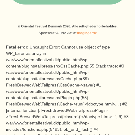
©
Oriental Festival Denmark
2026. Alle rettigheder forbeholdes.
Sponsoret & udviklet af
thegingerdk
Fatal error
: Uncaught Error: Cannot use object of type
WP_Error as array in
/var/www/orientalfestival.dk/public_html/wp-
content/plugins/tailpress/src/CssCache.php:55 Stack trace: #0
/var/www/orientalfestival.dk/public_html/wp-
content/plugins/tailpress/src/Cache.php(89):
FreshBrewedWeb\Tailpress\CssCache->save() #1
/var/www/orientalfestival.dk/public_html/wp-
content/plugins/tailpress/src/Plugin.php(55):
FreshBrewedWeb\Tailpress\Cache->run('<!doctype html>...') #2
[internal function]: FreshBrewedWeb\Tailpress\Plugin-
>FreshBrewedWeb\Tailpress\{closure}('<!doctype html>...', 9) #3
/var/www/orientalfestival.dk/public_html/wp-
includes/functions.php(5493): ob_end_flush() #4