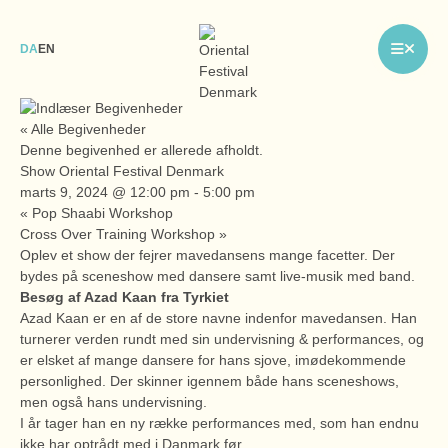
DA
EN
« Alle Begivenheder
Denne begivenhed er allerede afholdt.
Show Oriental Festival Denmark
marts 9, 2024 @ 12:00 pm
-
5:00 pm
«
Pop Shaabi Workshop
Cross Over Training Workshop
»
Oplev et show der fejrer mavedansens mange facetter. Der
bydes på sceneshow med dansere samt live-musik med band.
Besøg af Azad Kaan fra Tyrkiet
Azad Kaan er en af de store navne indenfor mavedansen. Han
turnerer verden rundt med sin undervisning & performances, og
er elsket af mange dansere for hans sjove, imødekommende
personlighed. Der skinner igennem både hans sceneshows,
men også hans undervisning.
I år tager han en ny række performances med, som han endnu
ikke har optrådt med i Danmark før.